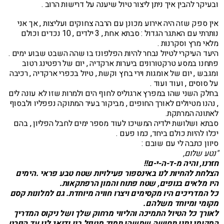
ובעיקר להבין איך ניתן ליצור טיול שיענה על דרישות הרוב .
אין ספק שזה היה אירוע מכונן עם הרבה צחוקים ועליצות , אך אני
נותרתי עם האתגר הגדול : סבתא אחת , 3 ילדים , 10 נכדים וכולם
מלאי מרץ וסקרנות .
היעד העיקרי לטיול נבחר להיות הפלפונז בו שהה השבט שבוע ימים .
פתחנו במסע טרקטורונים ביערות ארקדיה , יום של רפטינג רטוב
ומגבש , יום של אומגות וירי בחץ וקשת , טיול בכפרי ארקדיה , רכיבה
על סוסים , ועוד ועוד .
בחלק השני שהו במפרץ ארגוליס לחוף הים ולמרות שזו לא עונה לים
, נהנו מטיולים לאורך החופים , מביקור בעיר המתוקה נפפליו ולבסוף
לאתונה המרתקת.
סבתא ושלושת ילדיה המשיכו לעוד מספר ימים לחבל הפליון , בהם
יכלו להיות כולם ביחד, כמו פעם .
סיוון כתבה לי עם שובם :
"נטע שלום,
חזרנו, והיה מ-ד-ה-י-ם!!
הצלחת להחיות לנו באינספור פעילויות שטח טבע פראי .הימים
היו מלאים בנופים, שטח פתוח והמון הרפתקאות.
כל המדריכים היו מקסימים ויצרו חוויה מיוחדת. גם למלונות קסם
מקומי ומיוחד משלהם.
לאורך כל הטיול התמיכה והליווי מרחוק שלך ושל ניקוס המדריך
המקומי נתנו תחושה שמשהו תמיד מטפל בנו ודואג לנו עד הפרט