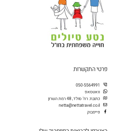
.
פרטי התקשרות
050-5564991
וואטסאפ
כתובת: רח' סולד, 48 רמת השרון
netta@nettatravel.co.il
פייסבוק