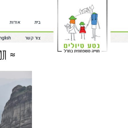
לג
תוכן
בית
אודות
צור קשר
nglish
תמ