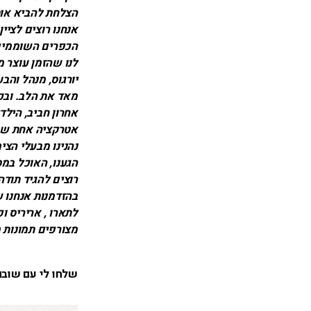
הצלחת להביא אות
אנחנו רוצים לצי
הכפרים השוממים(
לנו שהזמן עוצר מ
יורגוס, מנהל והב
מאד את הלב. ובכל
אחרון חביב, הילד
אטרקציה אחת שע
נהנינו מבעלי הצי
הגענו, האוכל במס
רוצים להגיד תודה
בהזדמנות אנחנו ש
לתארו , אריריס ו
מצורפים תמונות 
שלחו לי עם שובם