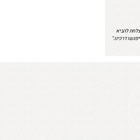
צלחת להביא
פגשו דרכינו."