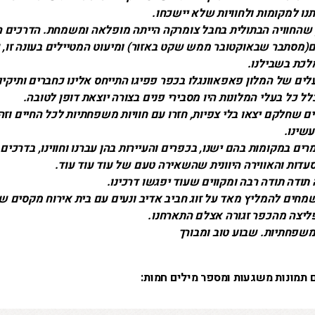
נו למקומות ולחוויות שלא יישכחו.
ין שהחוויה הבתולית בחבל צומרקה הייתה מופלאה ומשמחת. הדרכים 
מסתבר שבאוקטובר ממש שקט באזור) ומיעוט המטיילים בעונה זו, 
לכת בשבילנו.
עלים של המלון פאפאוונגלו בכפר פפיגו התייחס אלינו כחברים ותיקי
ל כל בעלי המלונות היו מסבירי פנים בצורה יוצאת דופן לטובה.
ים שחלקם יצאו בלי צפיות, חזרו עם חוויות משפחתיות לכל החיים וזה
שינו.
מרים במקומות בהם ישנו, בכפרים והעיירות בהן עברנו וחווינו, בדרכים
עדות והאווירה היוונית שהשאירה טעם של עוד עוד עוד.
 תודה תודה רבה ומקווים שעוד יפגשו דרכינו.
מחים להמליץ מאד על זוג חביב אדיב ונעים עם בית אירוח מקסים שא
פליצה מהכפר זגורה אצלם התארחנו.
משפחתיות. שבוע טוב ומבורך
 תמונות משגעות ומספר מילים חמות: