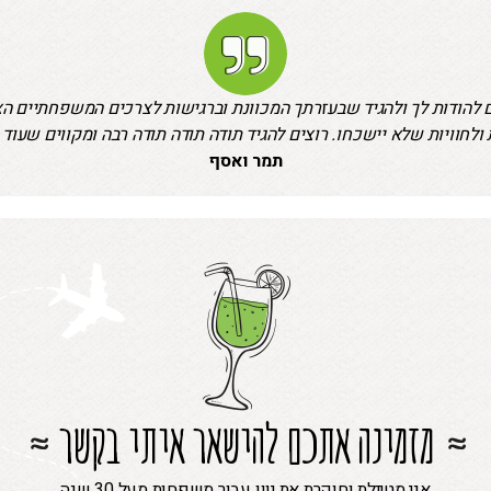
ים להודות לך ולהגיד שבעזרתך המכוונת וברגישות לצרכים המשפחתיים ה
ולחוויות שלא יישכחו. רוצים להגיד תודה תודה תודה רבה ומקווים שעוד י
תמר ואסף
מזמינה אתכם להישאר איתי בקשר
אני מטיילת וחוקרת את יוון עבור משפחות מעל 30 שנה