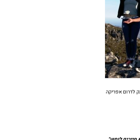
 בת ה -15 ונטע בת ה- 10 חזרו מטיול מרתק לדרום אפריקה
חייבים לנסוע".