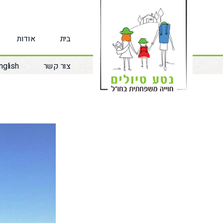
לג
תוכן
בית
אודות
צור קשר
nglish