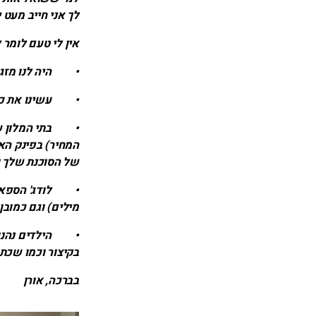
לך אני חייב מעט י
אין לי טעם לומר 
• היה לנו מזג 
• עשינו את כל (
• בתי המלון שישנ
המחיר) בפינק האו
של הסוכנת שלך וה
• לודג' הספארי 
מילים) וגם כמובן חו
• הילדים נהנו ב
בקיצור וכמו שכתב
בברכה, אורן