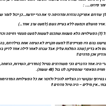
ותר פירוט….. :
לך שדרום אפריקה נהדרת ומדהימה כי את הרי יודעת…כן יכול לומר ש:
אויר מושלם וכמעט ללא בעיית גשם (למעט ערב אחד…)
!!) הפעילויות הלא מעטות שתכננו לעשות למעט מצנחי רחיפה וכול
ו בהם היו מצויינים !!! למעט תקרית לא נעימה אחת בוילדרנס, בה 
ס ולא בדיון (שכה המלצת עליו) אבל עברנו לאחר לילה אחד לדיון ב
דיון אכן מדהים !!
היה אחד הדברים הכי משודרגים בטיול (החדרים, השירות, הרווחה,
וית הסאפרי שהספיקה לנו בול (48 שעות).
טירוף ובקושי רב הצליחו להכיל ולזכור את כל הפעילויות המדהימות
תי…אין מילים – היה טיול מדהים !!