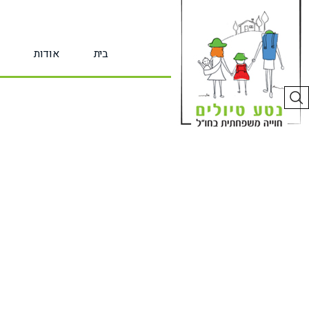
לג
תוכן
בית
אודות